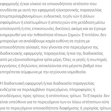
εφαρμογής ή/και υλικού σε οποιονδήποτε ιστότοπο που
συνδέεται με αυτή την εφαρμογή ηλεκτρονικής παραγγελίας
(συμπεριλαμβανομένων, ενδεικτικά, τυχόν ιών ή άλλων
σφαλμάτων ή ελαττωμάτων ή αποτυχιών στη μετάδοση μέσω
υπολογιστή ή στις επικοινωνίες δικτύου), ακόμη και αν έχουμε
ενημερωθεί για την πιθανότητα τέτοιων ζημιών. Επιπλέον, δεν
μπορούμε να αναλάβουμε καμία ευθύνη σε σχέση με
οποιεσδήποτε αλλαγές που γίνονται στο περιεχόμενο της
διαδικτυακής εφαρμογής παραγγελίας ή/και της διαδικασίας
από μη εξουσιοδοτημένα τρίτα μέρη. Όλες οι ρητές ή σιωπηρές
εγγυήσεις ή δηλώσεις αποκλείονται στο μέγιστο βαθμό που
επιτρέπεται σύμφωνα με την ισχύουσα νομοθεσία.
Η διαδικτυακή εφαρμογή ή/και διαδικασία παραγγελίας
ενδέχεται να περιλαμβάνει περιεχόμενο, πληροφορίες ή
συνδέσμους προς τρίτους ή ιστότοπους τρίτων. Το Εταιρεία δεν
είναι υπεύθυνο για το περιεχόμενο των εν λόγω ιστότοπων ούτε
για το περιεχόμενο οποιασδήποτε διαφήμισης ή χορηγίας τρίτων