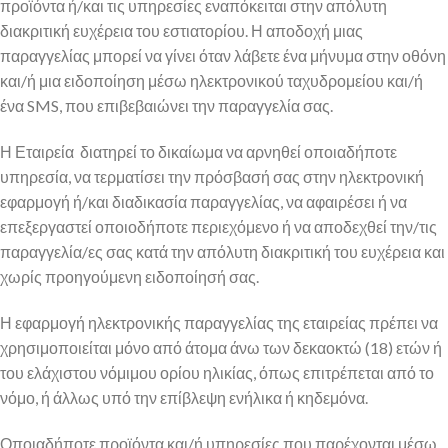
προϊόντα ή/και τις υπηρεσίες εναπόκειται στην απόλυτη
διακριτική ευχέρεια του εστιατορίου. Η αποδοχή μιας
παραγγελίας μπορεί να γίνει όταν λάβετε ένα μήνυμα στην οθόνη
και/ή μια ειδοποίηση μέσω ηλεκτρονικού ταχυδρομείου και/ή
ένα SMS, που επιβεβαιώνει την παραγγελία σας.
Η Εταιρεία διατηρεί το δικαίωμα να αρνηθεί οποιαδήποτε
υπηρεσία, να τερματίσει την πρόσβασή σας στην ηλεκτρονική
εφαρμογή ή/και διαδικασία παραγγελίας, να αφαιρέσει ή να
επεξεργαστεί οποιοδήποτε περιεχόμενο ή να αποδεχθεί την/τις
παραγγελία/ες σας κατά την απόλυτη διακριτική του ευχέρεια και
χωρίς προηγούμενη ειδοποίησή σας.
Η εφαρμογή ηλεκτρονικής παραγγελίας της εταιρείας πρέπει να
χρησιμοποιείται μόνο από άτομα άνω των δεκαοκτώ (18) ετών ή
του ελάχιστου νόμιμου ορίου ηλικίας, όπως επιτρέπεται από το
νόμο, ή άλλως υπό την επίβλεψη ενήλικα ή κηδεμόνα.
Οποιαδήποτε προϊόντα και/ή υπηρεσίες που παρέχονται μέσω