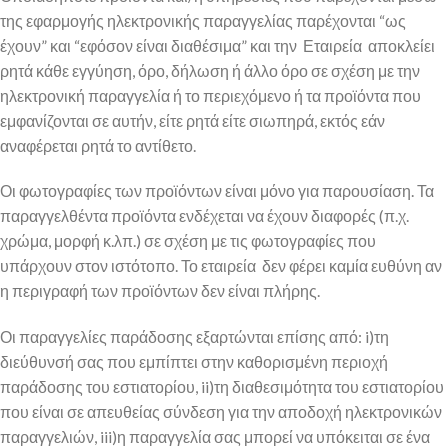
της εφαρμογής ηλεκτρονικής παραγγελίας παρέχονται “ως
έχουν” και “εφόσον είναι διαθέσιμα” και την Εταιρεία αποκλείει
ρητά κάθε εγγύηση, όρο, δήλωση ή άλλο όρο σε σχέση με την
ηλεκτρονική παραγγελία ή το περιεχόμενο ή τα προϊόντα που
εμφανίζονται σε αυτήν, είτε ρητά είτε σιωπηρά, εκτός εάν
αναφέρεται ρητά το αντίθετο.
Οι φωτογραφίες των προϊόντων είναι μόνο για παρουσίαση. Τα
παραγγελθέντα προϊόντα ενδέχεται να έχουν διαφορές (π.χ.
χρώμα, μορφή κ.λπ.) σε σχέση με τις φωτογραφίες που
υπάρχουν στον ιστότοπο. Το εταιρεία δεν φέρει καμία ευθύνη αν
η περιγραφή των προϊόντων δεν είναι πλήρης.
Οι παραγγελίες παράδοσης εξαρτώνται επίσης από: i)τη
διεύθυνσή σας που εμπίπτει στην καθορισμένη περιοχή
παράδοσης του εστιατορίου, ii)τη διαθεσιμότητα του εστιατορίου
που είναι σε απευθείας σύνδεση για την αποδοχή ηλεκτρονικών
παραγγελιών, iii)η παραγγελία σας μπορεί να υπόκειται σε ένα