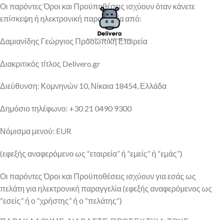
Skip
Οι παρόντες Όροι και Προϋποθέσεις ισχύουν όταν κάνετε
to
επίσκεψη ή ηλεκτρονική παραγγελία από:
content
Δαμιανίδης Γεώργιος Προσωπική Εταιρεία
Διακριτικός τίτλος Delivero.gr
Διεύθυνση: Κομνηνών 10, Νίκαια 18454, Ελλάδα
Δημόσιο τηλέφωνο: +30 21 0490 9300
Νόμισμα μενού: EUR
(εφεξής αναφερόμενο ως “εταιρεία” ή “εμείς” ή “εμάς”)
Οι παρόντες Όροι και Προϋποθέσεις ισχύουν για εσάς ως
πελάτη για ηλεκτρονική παραγγελία (εφεξής αναφερόμενος ως
“εσείς” ή ο “χρήστης” ή ο “πελάτης”)